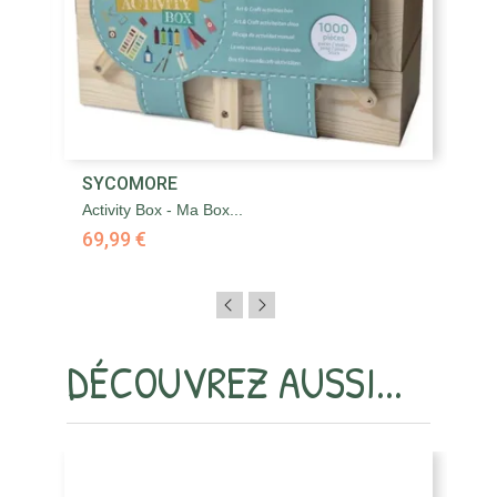
SYCOMORE
S
Activity Box - Ma Box...
Ar
69,99 €
1
DÉCOUVREZ AUSSI...