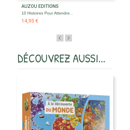
AUZOU EDITIONS
A
10 Histoires Pour Attendre...
10
14,95 €
2
DÉCOUVREZ AUSSI...