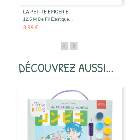
LA PETITE EPICERIE
L
12,5 M De Fil Élastique...
Ba
3,99 €
3,
DÉCOUVREZ AUSSI...