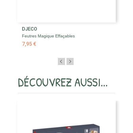
DJECO
D
Feutres Magique Effaçables
Fe
7,95 €
7,
DÉCOUVREZ AUSSI...