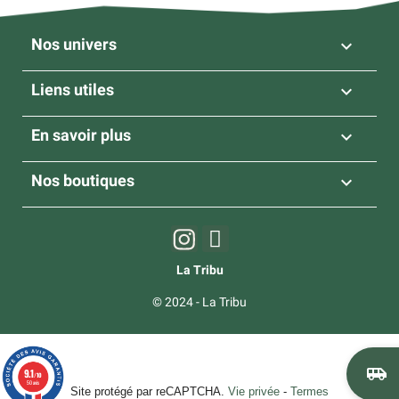
Nos univers

Liens utiles

En savoir plus

Nos boutiques

La Tribu
© 2024 - La Tribu
airport_shuttle
9.1
/10
50 avis
Site protégé par reCAPTCHA.
Vie privée
-
Termes