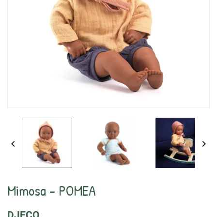


Mimosa - POMEA
DJECO